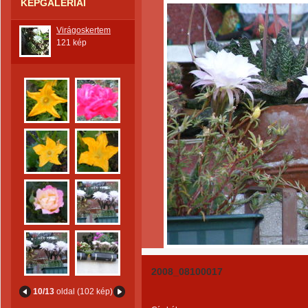
KÉPGALÉRIÁI
Virágoskertem
121 kép
2008_08100017
10/13
oldal (102 kép)