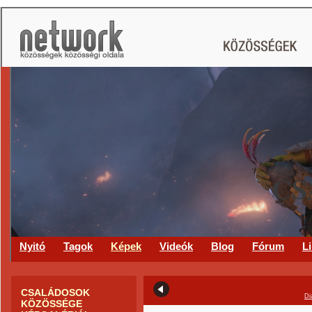
CS
Nyitó
Tagok
Képek
Videók
Blog
Fórum
L
CSALÁDOSOK
Di
KÖZÖSSÉGE