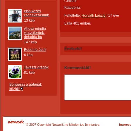
Címkék:
Kategória:
elso kozos
csonakazasunk
Feltöltötte:
Horváth László
|
17 éve
13 kép
Látta 401 ember.
Ahova mindig
visszatérünk:
deladria.hu
147 kép
Értékeld!
Bodorné Judit
6 kép
Tavaszi virágok
Kommentáld!
81 kép
Böngéssz a galériák
között!
© 2007 Copyright Network.hu Minden jog fenntartva.
Impres