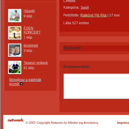
Címkék:
Kategória:
Saját
Húsvét
Feltöltötte:
Ratkóné Piti Rita
|
17 éve
9 kép
Látta 527 ember.
ÉDEN
KONCERT
1 kép
érzelmek
Értékeld!
3 kép
Tavaszi virágok
Kommentáld!
81 kép
Böngéssz a galériák
között!
© 2007 Copyright Network.hu Minden jog fenntartva.
Impres