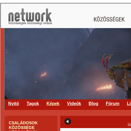
CS
Nyitó
Tagok
Képek
Videók
Blog
Fórum
L
CSALÁDOSOK
Di
KÖZÖSSÉGE