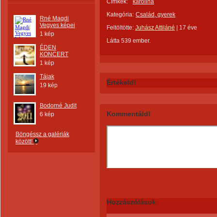
Címkék:
karolina
Kategória:
Család, gyerek
Rné Magdi
Vegyes képei
Feltöltötte:
Juhász Attiláné
|
17 éve
1 kép
Látta 539 ember.
ÉDEN
KONCERT
1 kép
Tájak
Értékeld!
19 kép
Bodorné Judit
Kommentáld!
6 kép
Böngéssz a galériák
között!
Hozzászólások