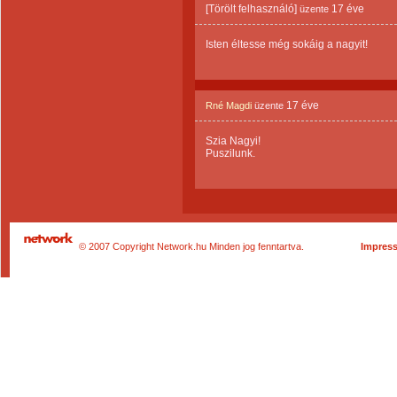
[Törölt felhasználó]
17 éve
üzente
Isten éltesse még sokáig a nagyit!
17 éve
Rné Magdi
üzente
Szia Nagyi!
Puszilunk.
© 2007 Copyright Network.hu Minden jog fenntartva.
Impres