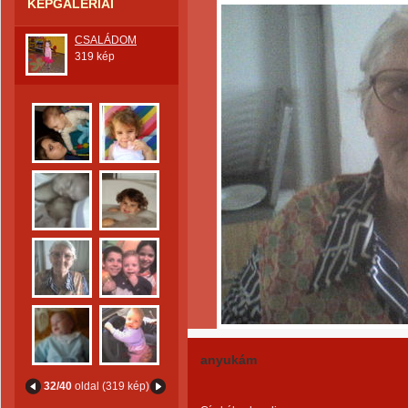
KÉPGALÉRIÁI
CSALÁDOM
319 kép
anyukám
32/40
oldal (319 kép)