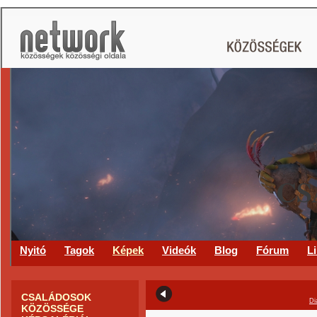
CS
Nyitó
Tagok
Képek
Videók
Blog
Fórum
L
CSALÁDOSOK
Di
KÖZÖSSÉGE