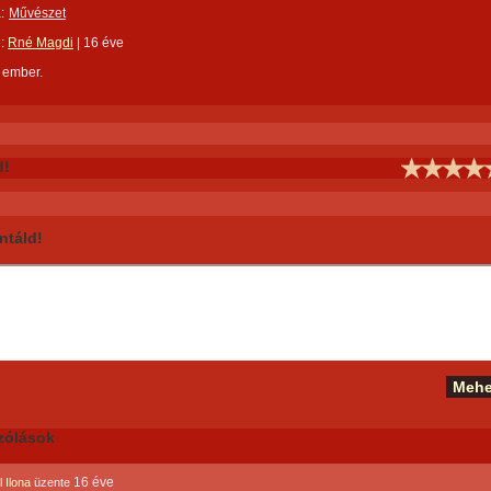
:
Művészet
e:
Rné Magdi
|
16 éve
 ember.
d!
táld!
zólások
16 éve
 Ilona
üzente