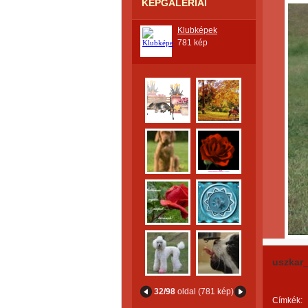
KÉPGALÉRIÁI
Klubképek
781 kép
uszkar_
32/98
oldal (781 kép)
Címkék: