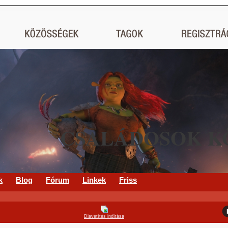
CSALÁDOSOK K
k
Blog
Fórum
Linkek
Friss
Diavetítés indítása