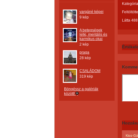
Kategória
vargáné képei
Feltöltött
9 kép
Látta 488
A betegségek
lelki, mentális és
karmikus okai
2 kép
Értékel
praga
28 kép
Kommen
CSALÁDOM
319 kép
Böngéssz a galériák
között!
Hozzás
Kiss-Gál