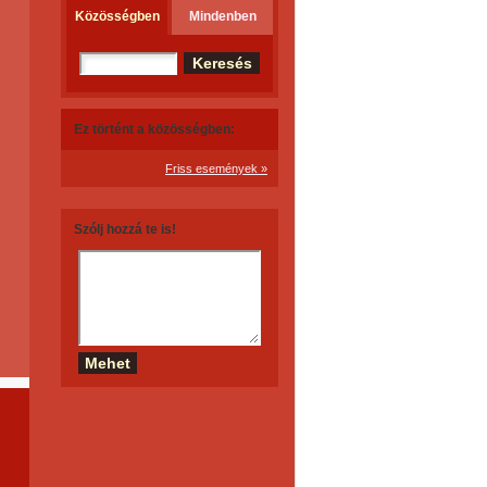
Közösségben
Mindenben
Ez történt a közösségben:
Friss események »
Szólj hozzá te is!