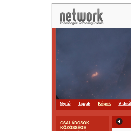
Nyitó
Tagok
Képek
Videó
CSALÁDOSOK
KÖZÖSSÉGE