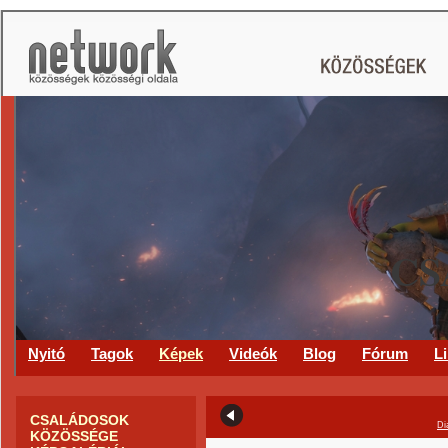
CS
Nyitó
Tagok
Képek
Videók
Blog
Fórum
L
CSALÁDOSOK
Di
KÖZÖSSÉGE