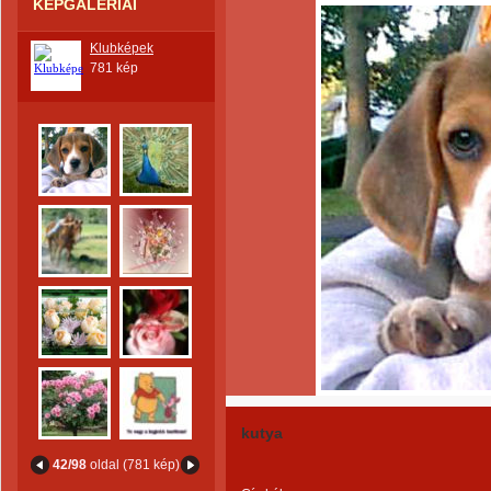
KÉPGALÉRIÁI
Klubképek
781 kép
kutya
42/98
oldal (781 kép)