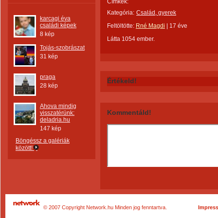
Címkék:
Kategória:
Család, gyerek
karcagi éva
családi képek
Feltöltötte:
Rné Magdi
|
17 éve
8 kép
Látta 1054 ember.
Tojás-szobrászat
31 kép
praga
Értékeld!
28 kép
Ahova mindig
Kommentáld!
visszatérünk:
deladria.hu
147 kép
Böngéssz a galériák
között!
© 2007 Copyright Network.hu Minden jog fenntartva.
Impres