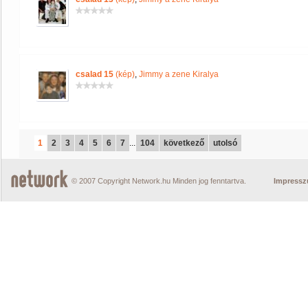
csalad 15
(kép)
,
Jimmy a zene Kiralya
1
2
3
4
5
6
7
...
104
következő
utolsó
© 2007 Copyright Network.hu Minden jog fenntartva.
Impress