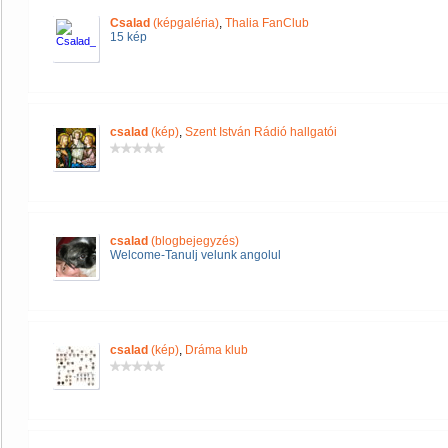
Csalad
(képgaléria)
,
Thalia FanClub
15 kép
csalad
(kép)
,
Szent István Rádió hallgatói
csalad
(blogbejegyzés)
Welcome-Tanulj velunk angolul
csalad
(kép)
,
Dráma klub