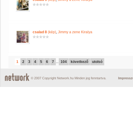
csalad 8
(kép)
,
Jimmy a zene Kiralya
1
2
3
4
5
6
7
...
104
következő
utolsó
© 2007 Copyright Network.hu Minden jog fenntartva.
Impress