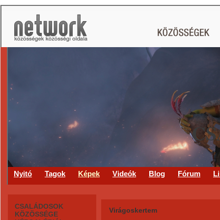
CS
Nyitó
Tagok
Képek
Videók
Blog
Fórum
L
CSALÁDOSOK
Virágoskertem
KÖZÖSSÉGE