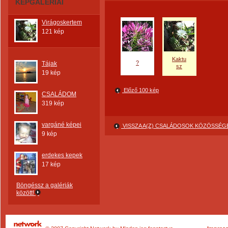
KÉPGALÉRIÁI
Virágoskertem
121 kép
Kaktu
?
Tájak
sz
19 kép
Előző 100 kép
CSALÁDOM
319 kép
vargáné képei
VISSZA A(Z) CSALÁDOSOK KÖZÖSSÉG
9 kép
erdekes kepek
17 kép
Böngéssz a galériák
között!