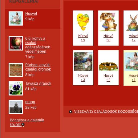
KÉPGALÉRIÁI
Húsvét
9 kép
Húsvé
Húsvé
Húsv
6 új könyv a
t 9
t 8
t 7
család
egészségének
védelmében
7 kép
Párban, együtt,
családi örömök
8 kép
Húsvé
Húsvé
Húsv
t 3
t 2
t 1
Tavaszi virágok
81 kép
praga
28 kép
VISSZA A(Z) CSALÁDOSOK KÖZÖSSÉG
Böngéssz a galériák
között!