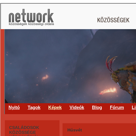
CS
Nyitó
Tagok
Képek
Videók
Blog
Fórum
L
CSALÁDOSOK
Húsvét
KÖZÖSSÉGE