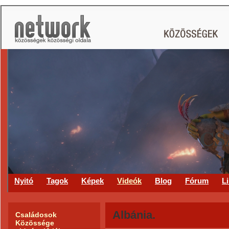
CS
Nyitó
Tagok
Képek
Videók
Blog
Fórum
L
Albánia.
Családosok
Közössége