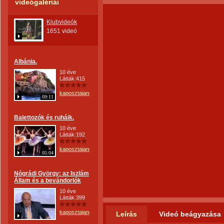
videógalériái
Klubvideók
1651 videó
Albánia.
10 éve
Látták:415
kaposztajanos
09:11
Balettozók és ruháik.
10 éve
Látták:192
kaposztajanos
05:04
Nógrádi György: az Iszlám
Állam és a bevándorlók
10 éve
Látták:399
kaposztajanos
Leírás
Videó beágyazása