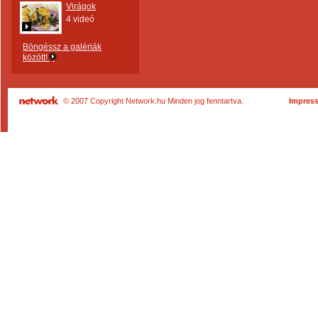
Virágok
4 videó
Böngéssz a galériák
között!
© 2007 Copyright Network.hu Minden jog fenntartva.
Impres