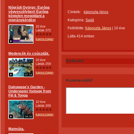
Nógrádi György: Európa
végveszélyben! Európa
Címkék:
káposzta jános
képtelen megoldani a
migránskérdést
Kategória:
Saját
10 éve
Feltöltötte:
Káposzta János
|
10 éve
Látták:372
Látta 414 ember.
kaposztajanos
Medencék és csúszdák.
10 éve
Értékeld!
Látták:259
kaposztajanos
07:54
Kommentáld!
Dakuwaqa's Garden -
Underwater footage from
Fiji & Tonga
10 éve
Látták:209
kaposztajanos
04:50
Matmáta.