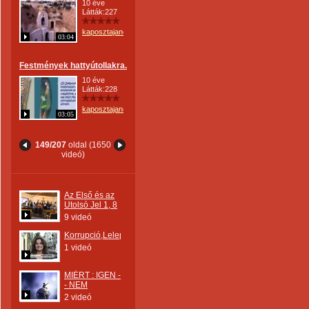
10 éve
Látták:227
kaposztajanos
03:04
Festmények hattyútollakra.
10 éve
Látták:228
kaposztajanos
03:05
149/207
oldal (1650
videó)
Az Első és az
Utolsó Jel 1, 8
9 videó
Korrupció,Leleplezés
1 videó
MIÉRT : IGEN -
- NEM
2 videó