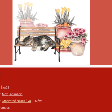
s
Éva62
:
Mozi, animáció
e:
Gráczerné Nikics Éva
|
16 éve
 ember.