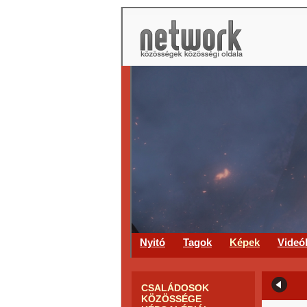
Nyitó
Tagok
Képek
Videó
CSALÁDOSOK
KÖZÖSSÉGE