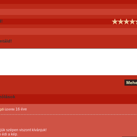
d!
táld!
zólások
16 éve
gdi
üzente
ük szépen viszont kívánjuk!
 édi a kép.