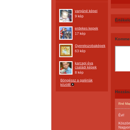
vargáné képei
9 kép
Értékel
erdekes kepek
17 kép
Kommen
Gyerekszobaképek
63 kép
karcagi éva
családi képek
8 kép
Böngéssz a galériák
között!
Hozzás
Rné Ma
Évi!
Köszönj
Nagyon