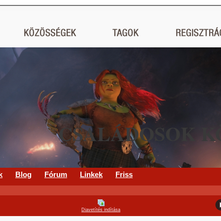
CSALÁDOSOK K
k
Blog
Fórum
Linkek
Friss
Diavetítés indítása