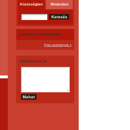
Közösségben
Mindenben
Ez történt a közösségben:
Friss események »
Szólj hozzá te is!