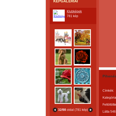
KÉPGALÉRIÁI
Klubképek
781 kép
Pihené
Címkék:
Kategória
Feltöltött
32/98
oldal (781 kép)
Látta 546