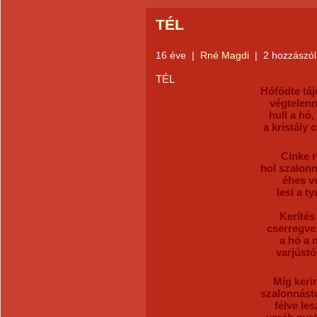
TÉL
16 éve
|
Rné Magdi
|
2 hozzászó
TÉL
Hófödte táj
végtelenn
hull a hó,
a kristály 
Cinke r
hol szalon
éhes ve
lesi a t
Kerítés
cserregve
a hó a 
varjústó
Míg keri
szalonnástó
félve le