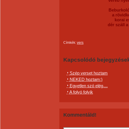
veréb nyel
Beburkoló
a rövidk
korai 
dér száll 
Címkék:
vers
Kapcsolódó bejegyzése
Szép verset hoztam
NEKED hoztam:)
Egyetlen szó elég....
A folyó folyik
Kommentáld!