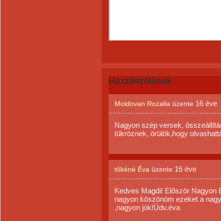
Hozzászólások
16 éve
Moldovan Rozalia
üzente
Nagyon szép versek, összeállítás
tükröznek, örülök,hogy olvashat
16 éve
tőkéné Éva
üzente
Kedves Magdi! Először Nagyon 
nagyon köszönöm ezeket a nagyo
,nagyon jók!Üdv.éva