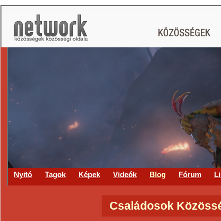
CS
Nyitó
Tagok
Képek
Videók
Blog
Fórum
L
Családosok Közössé